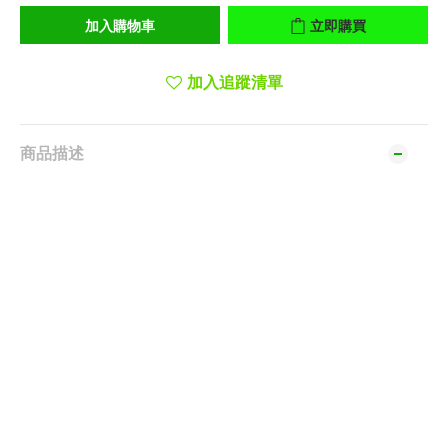
加入購物車
立即購買
加入追蹤清單
商品描述
材質：鉻釩鋼，鍍鉻，整體經過熱處理，彩色螢
光塗層
標準ISO 2936L
應用：適合於難以進入的位置和有限空間中螺釘
的緊固
節省空間的旋轉夾套可在不移動其它扳手的情況
下取出任一扳手
球頭可以傾斜25度來上緊/鬆開螺絲
卡環由彈簧鋼製成，可在任一角度夾持所有材質