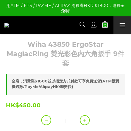
用ATM / FPS / PAYME / ALIPAY 消費滿HKD＄1800，運費全
免啊!
Wiha 43850 ErgoStar
MagiacRing 熒光彩色內六角扳手 9件
套
全店，消費滿$1800並以指定方式付款可享免費送貨(ATM櫃員
機過數/PayMe/AlipayHK/轉數快)
HK$450.00