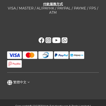
付款服務方式
VISA / MASTER / ALIPAYHK / PAYPAL / PAYME / FPS /
ATM
繁體中文
Copyright© [2025][Wah Tat Hardware & Tools Limited.]