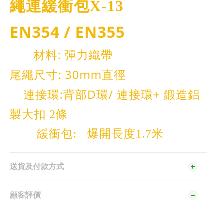
繩連緩衝包X-13
EN354 / EN355
: 彈力
材料
織帶
: 30mm
尾繩尺寸
直徑
:
D
/
+
連接環
背部
環
連接環
鍛造鋁
製大扣 2條
緩衝包: 爆開長度1.7米
送貨及付款方式
顧客評價