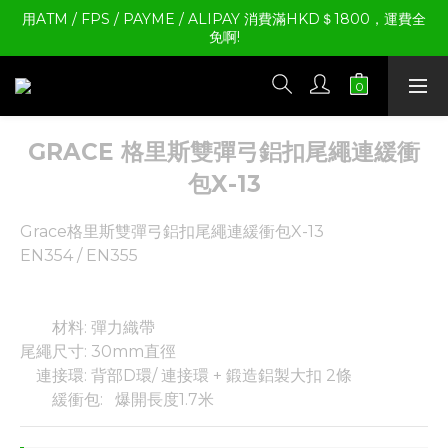
用ATM / FPS / PAYME / ALIPAY 消費滿HKD＄1800，運費全
免啊!
GRACE 格里斯雙彈弓鋁扣尾繩連緩衝
包X-13
Grace格里斯雙彈弓鋁扣尾繩連緩衝包X-13
EN354 / EN355
        材料: 彈力織帶
尾繩尺寸: 30mm直徑
    連接環: 背部D環/ 連接環 + 鍛造鋁製大扣 2條
        緩衝包:   爆開長度1.7米