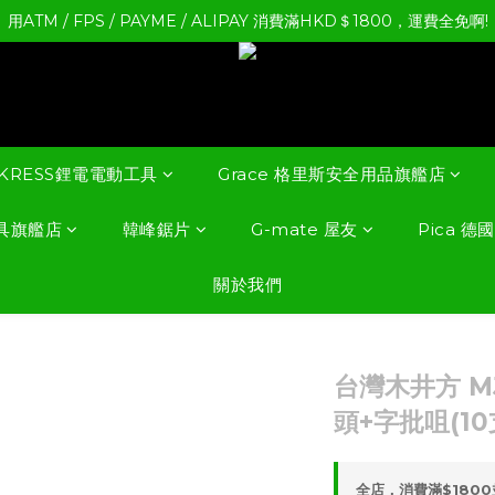
用ATM / FPS / PAYME / ALIPAY 消費滿HKD＄1800，運費全免啊!
KRESS鋰電電動工具
Grace 格里斯安全用品旗艦店
具旗艦店
韓峰鋸片
G-mate 屋友
Pica 
關於我們
台灣木井方 MJ
頭+字批咀(10
全店，消費滿$180