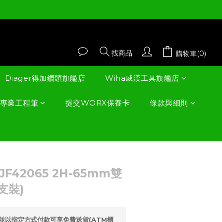
找商品
購物車(0)
Diager得加鑽頭旗艦店
Wiha威漢工具旗艦店
德國專業工程筆
提交WORX保養卡
條款與細則
立即購買
F42065 2H-65mm雙
支裝)
0並以指定方式付款可享免費送貨(ATM櫃