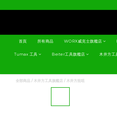
首頁
所有商品
WORX威克士旗艦店
Tumax 工具
Beiter工具旗艦店
木井方工
全部商品
/
木井方工具旗艦店
/
木井方批咀