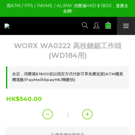
用ATM / FPS / PAYME / ALIPAY 消費滿HKD＄1800，運費全
免啊!
WORX WA0222 高枝鏈鋸工作頭
(WD184用)
全店，消費滿$1800並以指定方式付款可享免費送貨(ATM櫃員
機過數/PayMe/AlipayHK/轉數快)
HK$540.00