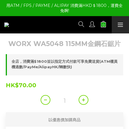
用ATM / FPS / PAYME / ALIPAY 消費滿HKD＄1800，運費全
免啊!
WORX WA5048 115MM金鋼石鋸片
全店，消費滿$1800並以指定方式付款可享免費送貨(ATM櫃員
機過數/PayMe/AlipayHK/轉數快)
HK$70.00
以優惠價加購商品