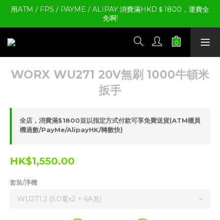
用ATM / FPS / PAYME / ALIPAY 消費滿HKD＄1800，運費全
免啊!
WORX WU271 20V無刷 1000牛頓米
扳手
全店，消費滿$1800並以指定方式付款可享免費送貨(ATM櫃員
機過數/PayMe/AlipayHK/轉數快)
HK$1,550.00
套裝/淨機