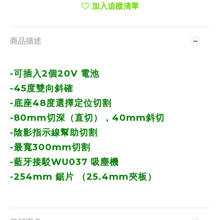
加入追蹤清單
商品描述
-可插入2個20V 電池
-45度雙向斜確
-底座48度選擇定位切割
-80mm切深（直切），40mm斜切
-陰影指示線幫助切割
-最寬300mm切割
-藍牙接駁WU037 吸塵機
-254mm 鋸片 （25.4mm夾板）