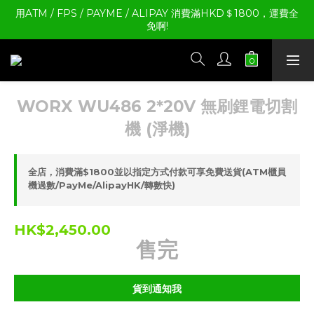
用ATM / FPS / PAYME / ALIPAY 消費滿HKD＄1800，運費全
免啊!
WORX WU486 2*20V 無刷鋰電切割
機 (淨機)
全店，消費滿$1800並以指定方式付款可享免費送貨(ATM櫃員
機過數/PayMe/AlipayHK/轉數快)
HK$2,450.00
售完
貨到通知我